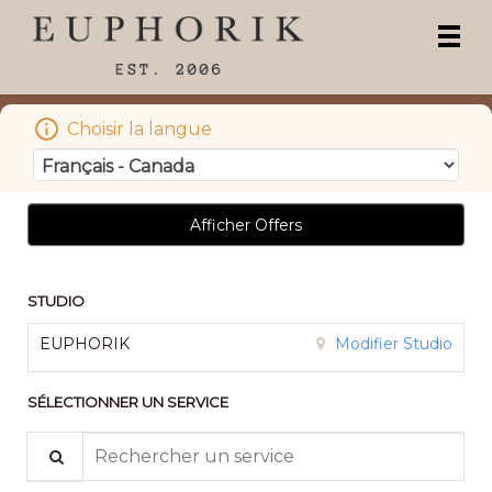
Menu
.
princi
Choisir la langue
Afficher Offers
STUDIO
EUPHORIK
Modifier Studio
SÉLECTIONNER UN SERVICE
Search for a service